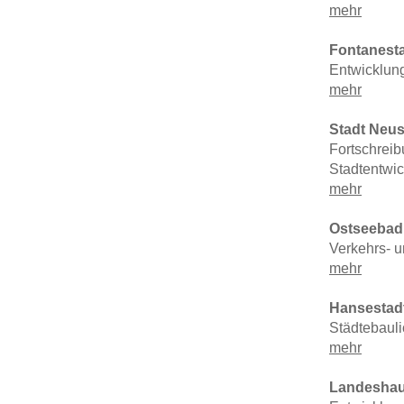
mehr
Fontanest
Entwicklung
mehr
Stadt Neust
Fortschreib
Stadtentwi
mehr
Ostseebad
Verkehrs- u
mehr
Hansestad
Städtebauli
mehr
Landeshau